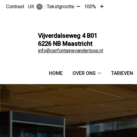
Tekst
Tekst
Contrast
Tekstgrootte
100%
Uit
verkleinen
vergroten
met
met
10%
10%
Vijverdalseweg
4 B01
6226 NB
Maastricht
info@cerfontainevanderloop.nl
Hoofdmenu
HOME
OVER ONS
TARIEVEN
Over
ons
submenu