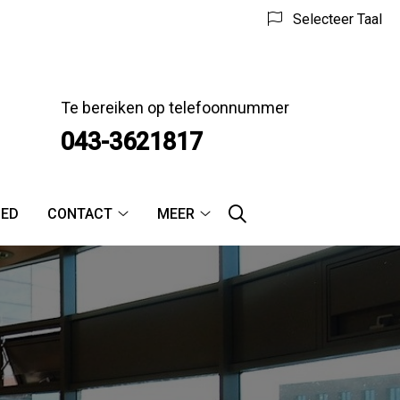
Selecteer Taal
Te bereiken op telefoonnummer
043-3621817
OED
CONTACT
MEER
Contact
Meer
submenu
submenu