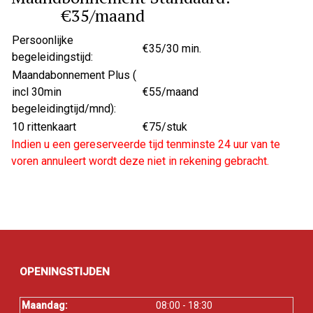
€35/maand
Persoonlijke
€35/30 min.
begeleidingstijd:
Maandabonnement Plus (
incl 30min
€55/maand
begeleidingtijd/mnd):
10 rittenkaart
€75/stuk
Indien u een gereserveerde tijd tenminste 24 uur van te
voren annuleert wordt deze niet in rekening gebracht.
OPENINGSTIJDEN
Maandag:
08:00 - 18:30